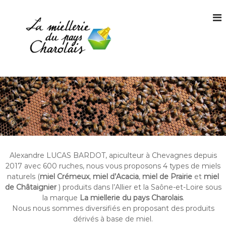
S
k
i
p
t
o
L
M
c
i
a
o
e
n
m
l
t
i
1
e
0
e
0
n
l
%
t
l
f
r
e
Alexandre LUCAS BARDOT, apiculteur à Chevagnes depuis
a
r
n
2017 avec 600 ruches, nous vous proposons 4 types de miels
i
ç
naturels (
miel Crémeux
,
miel d’Acacia
,
miel de Prairie
et
miel
a
e
de Châtaignier
) produits dans l’Allier et la Saône-et-Loire sous
i
la marque
La miellerie du pays Charolais
.
d
s
Nous nous sommes diversifiés en proposant des produits
u
dérivés à base de miel.
p