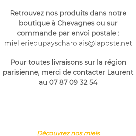
a
Retrouvez nos produits dans notre
y
s
boutique à Chevagnes ou sur
c
commande par envoi postale :
h
mielleriedupayscharolais@laposte.net
a
r
o
Pour toutes livraisons sur la région
l
parisienne, merci de contacter Laurent
a
i
au 07 87 09 32 54
s
Découvrez nos miels